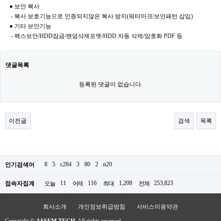
● 보안 복사
- 복사 보호기능으로 인증되지않은 복사 방지(워터마크/보안패턴 삽입)
● 기타 보안기능
- 팩스보안/HDD잠금/랜덤삭제포멧/HDD 자동 삭제/암호화 PDF 등
댓글목록
등록된 댓글이 없습니다.
이전글
검색
목록
8
5
c284
3
80
2
n20
인기검색어
11
116
1,208
253,823
접속자집계
오늘
어제
최대
전체
회사소개
개인정보취급방침
서비스이용약관