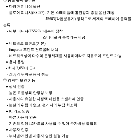
◎ 종합 출력 솔루션
● 다양한 피니싱 옵션
- 플로어 피니셔(FS527) : 기본 스테이플에 홀펀칭과 중철 옵션 제공
JS603(작업분류기) 장착으로 세개의 트레이에 출력물
분류
- 내부 피니셔(FS529) : 내부에 장착
스테이플과 분류기능 제공
● 네트워크 프린트(기본)
- Emperon 프린트 컨트롤러 채택
- 네트워크상에 다수의 운영체재를 사용하더라도 자유로이 프린트 가능
● 용지 용량
- 최대 3,650매 급지
- 210g의 두꺼운 용지 취급
◎ 강력한 보안 기능
● 생체 인증
- 높은 효율성과 안정성 보장
- 사용자의 유일한 지정맥 패턴을 스캔하여 인증
- 분실의 위험이 없고, 관리자의 부담 최소화
● IC 카드 인증
- 빠른 사용자 인증
- 기존의 직원 ID카드를 사용할 수 있어 추가비용 불필요
● 사용자 인증
- 부서별/개인별 사용자 승인 설정 가능