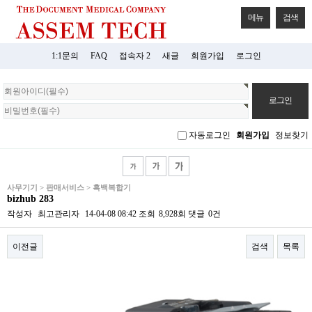
메뉴
검색
1:1문의
FAQ
접속자 2
새글
회원가입
로그인
회
원
로
그
자동로그인
회원가입
정보찾기
인
사무기기 > 판매서비스 > 흑백복합기
bizhub 283
작성자
최고관리자
14-04-08 08:42
조회
8,928회
댓글
0건
이전글
검색
목록
본문