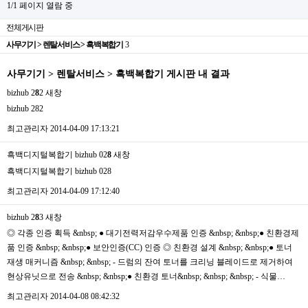
1/1 페이지 열람 중
전체게시판
사무기기 > 렌탈서비스 > 흑백복합기
3
사무기기 > 렌탈서비스 > 흑백복합기 게시판 내 결과
bizhub 2
8
2
새창
bizhub 282
최고관리자
2014-04-09 17:13:21
흑백디지털복합기 bizhub 02
8
새창
흑백디지털복합기 bizhub 028
최고관리자
2014-04-09 17:12:40
bizhub 2
8
3
새창
◎ 각종 인증 획득 &nbsp; ● 대기전력저감우수제품 인증 &nbsp; &nbsp;● 친환경제
품 인증 &nbsp; &nbsp;● 보안인증(CC) 인증 ◎ 친환경 설계 &nbsp; &nbsp;● 토너
재생 매커니즘 &nbsp; &nbsp; - 드럼의 잔여 토너를 크리닝 블레이드로 제거하여
현상유닛으로 전송 &nbsp; &nbsp;● 친환경 토너&nbsp; &nbsp; &nbsp; - 식물…
최고관리자
2014-04-08 08:42:32