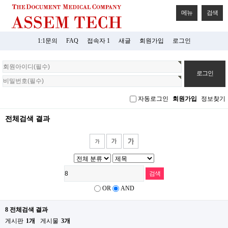
메뉴
검색
1:1문의
FAQ
접속자 1
새글
회원가입
로그인
회
원
로
그
자동로그인
회원가입
정보찾기
인
전체검색 결과
OR
AND
8 전체검색 결과
게시판
1개
게시물
3개