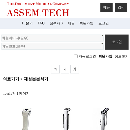
메뉴
검색
1:1문의
FAQ
접속자 3
새글
회원가입
로그인
회
원
로
그
자동로그인
회원가입
정보찾기
인
의료기기 > 체성분분석기
Total 5건
1 페이지