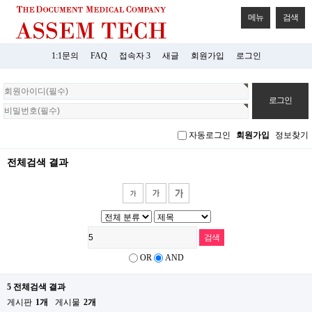
메뉴
검색
1:1문의
FAQ
접속자 3
새글
회원가입
로그인
회
원
로
그
자동로그인
회원가입
정보찾기
인
전체검색 결과
OR
AND
5 전체검색 결과
게시판
1개
게시물
2개