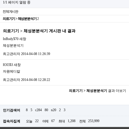
1/1 페이지 열람 중
전체게시판
의료기기 > 체성분분석기
2
의료기기 > 체성분분석기 게시판 내 결과
InBody
5
70
새창
체성분분석기
최고관리자
2014-04-08 11:26:39
IOI3
5
3
새창
자원메디칼
최고관리자
2014-04-08 12:28:22
의료기기 > 체성분분석기
결과 더보기
8
5
c284
80
n20
2
3
인기검색어
22
67
1,208
253,999
접속자집계
오늘
어제
최대
전체